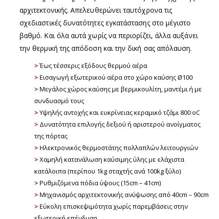
αρχιτεκτονικής. Απελευθερώνει ταυτόχρονα τις
σχεδιαστικές δυνατότητες εγκατάστασης στο μέγιστο
βαθμό. Και όλα αυτά χωρίς να περιορίζει, άλλα αυξάνει
την θερμική της απόδοση και την δική σας απόλαυση.
>
Έως τέσσερις εξόδους θερμού αέρα
>
Εισαγωγή εξωτερικού αέρα στο χώρο καύσης Ø100
>
Μεγάλος χώρος καύσης με βερμικουλίτη, μαντέμι ή με
συνδυασμό τους
>
Υψηλής αντοχής και ευκρίνειας κεραμικό τζάμι 800 oC
>
Δυνατότητα επιλογής δεξιού ή αριστερού ανοίγματος
της πόρτας
>
Ηλεκτρονικός θερμοστάτης πολλαπλών λειτουργιών
>
Χαμηλή κατανάλωση καύσιμης ύλης με ελάχιστα
κατάλοιπα (περίπου 1kg σταχτής ανά 100kg ξύλο)
>
Ρυθμιζόμενα πόδια ύψους (15cm – 41cm)
>
Μηχανισμός αρχιτεκτονικής ανύψωσης από 40cm – 90cm
>
Εύκολη επισκεψιμότητα χωρίς παρεμβάσεις στην
εξωτερική επένδυση