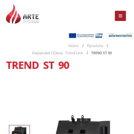
Home
Προϊόντα
Ενεργειακά Τζάκια
,
Trend Line
TREND ST 90
TREND ST 90